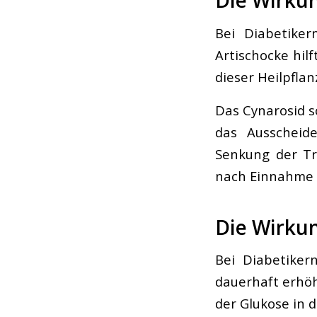
Die Wirkun
Bei Diabetiker
Artischocke hilf
dieser Heilpfla
Das Cynarosid so
das Ausscheide
Senkung der Tri
nach Einnahme 
Die Wirkun
Bei Diabetiker
dauerhaft erhöh
der Glukose in 