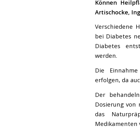
Können Heilpfl
Artischocke, I
Verschiedene He
bei Diabetes n
Diabetes ents
werden.
Die Einnahme 
erfolgen, da au
Der behandeln
Dosierung von n
das Naturprä
Medikamenten v