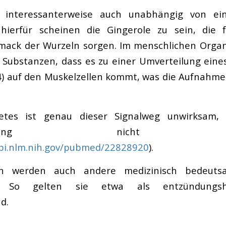
 interessanterweise auch unabhängig von ein
 hierfür scheinen die Gingerole zu sein, die 
mack der Wurzeln sorgen. Im menschlichen Orga
n Substanzen, dass es zu einer Umverteilung ein
) auf den Muskelzellen kommt, was die Aufnahme
etes ist genau dieser Signalweg unwirksam, 
bertragung nicht funk
bi.nlm.nih.gov/pubmed/22828920
).
en werden auch andere medizinisch bedeuts
en. So gelten sie etwa als entzündung
d.