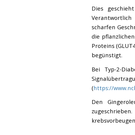
Dies geschieht
Verantwortlich
scharfen Gesch
die pflanzliche
Proteins (GLUT4
begünstigt.
Bei Typ-2-Diab
Signalü
(
https://www.nc
Den Gingerol
zugeschrieb
krebsvorbeugen