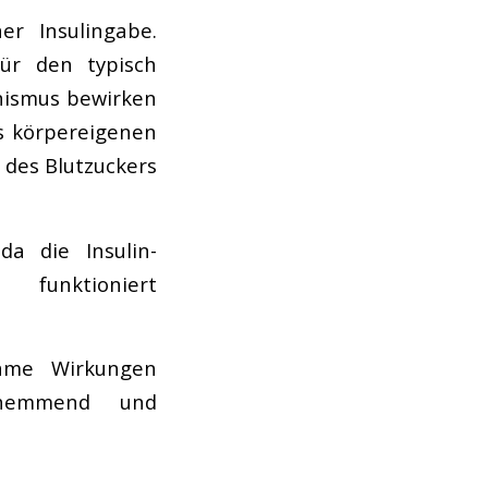
er Insulingabe.
für den typisch
nismus bewirken
es körpereigenen
 des Blutzuckers
da die Insulin-
tioniert
ame Wirkungen
shemmend und