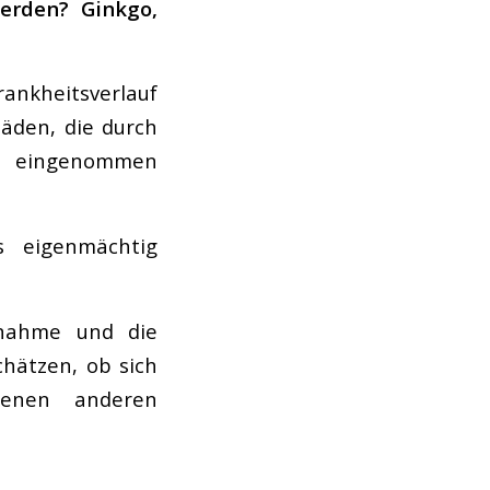
werden? Ginkgo,
rankheitsverlauf
äden, die durch
te eingenommen
s eigenmächtig
nnahme und die
chätzen, ob sich
menen anderen