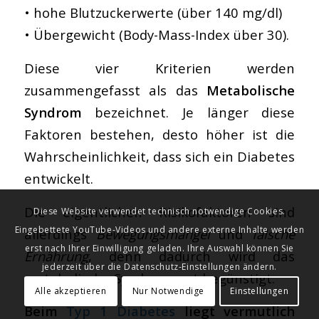
• hohe Blutzuckerwerte (über 140 mg/dl)
• Übergewicht (Body-Mass-Index über 30).
Diese vier Kriterien werden
zusammengefasst als das
Metabolische
Syndrom
bezeichnet. Je länger diese
Faktoren bestehen, desto höher ist die
Wahrscheinlichkeit, dass sich ein Diabetes
entwickelt.
Die eigentlichen Risikofaktoren sind
Diese Website verwendet technisch notwendige Cookies.
Eingebettete YouTube-Videos und andere externe Inhalte werden
allerdings
Bewegungsmangel
und
falsche
erst nach Ihrer Einwilligung geladen. Ihre Auswahl können Sie
Ernährung
, denn dadurch wird das
jederzeit über die Datenschutz-Einstellungen ändern.
metabolische Syndrom erst begünstigt.
Alle akzeptieren
Nur Notwendige
Einstellungen
Beim
Typ 1 Diabetes
liegt vermutlich