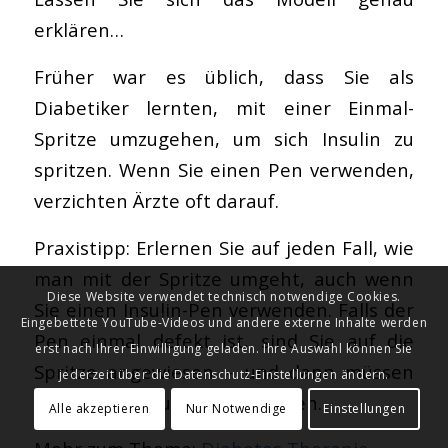
erklären…
Früher war es üblich, dass Sie als
Diabetiker lernten, mit einer Einmal-
Spritze umzugehen, um sich Insulin zu
spritzen. Wenn Sie einen Pen verwenden,
verzichten Ärzte oft darauf.
Praxistipp: Erlernen Sie auf jeden Fall, wie
man mit der Spritze umgeht, auch wenn
Diese Website verwendet technisch notwendige Cookies.
Sie einen Insulin-Pen verwenden. Falls der
Eingebettete YouTube-Videos und andere externe Inhalte werden
Pen einmal defekt ist, sind Sie auf die
erst nach Ihrer Einwilligung geladen. Ihre Auswahl können Sie
Spritze angewiesen – und dann müssen
jederzeit über die Datenschutz-Einstellungen ändern.
Sie mit dieser umgehen können.
Alle akzeptieren
Nur Notwendige
Einstellungen